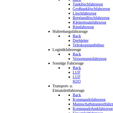
Tanklöschfahrzeug
Großtanklöschfahrzeug
Löschfahrzeug
Berglandlöschfahrzeug
Kleineinsatzfahrzeug
Rüstfahrzeug
Hubrettungsfahrzeuge
Back
Drehleiter
Teleskopmastbühne
Logistikfahrzeuge
Back
Versorgungsfahrzeug
Sonstige Fahrzeuge
Back
LUF
LUF
H2O
Transport- u.
Einsatzleitfahrzeuge
Back
Kommandofahrzeug
Mannschaftstranportfahr
Kommandofunkfahrzeug