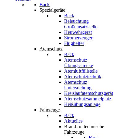
Back
Spezialgeräte
Back
Beleuchtung
Großeinsatzstelle
Heuwehrgerät
Stromerzeuger
Flughelfer
Atemschutz
Back
Atemschutz
Übungsstrecke
Atemluftfüllstelle
Atemschutztechnik
Atemschutz
Untersuchung
Kreislaufatemschutzgerät
Atemschutzsammelplatz
Heißübungsanlage
Fahrzeuge
Back
Aktuelles
Brand- u. technische
Fahrzeuge
Back