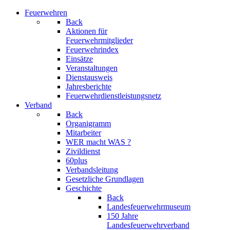
Feuerwehren
Back
Aktionen für
Feuerwehrmitglieder
Feuerwehrindex
Einsätze
Veranstaltungen
Dienstausweis
Jahresberichte
Feuerwehrdienstleistungsnetz
Verband
Back
Organigramm
Mitarbeiter
WER macht WAS ?
Zivildienst
60plus
Verbandsleitung
Gesetzliche Grundlagen
Geschichte
Back
Landesfeuerwehrmuseum
150 Jahre
Landesfeuerwehrverband