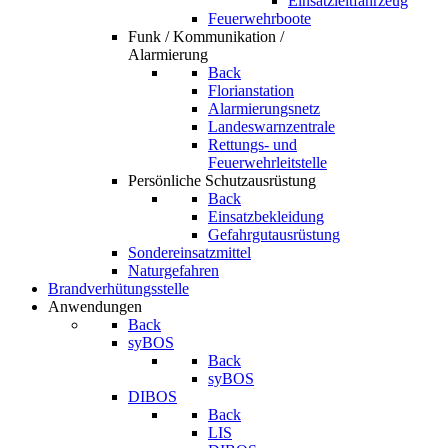
Einsatzleitfahrzeug
Feuerwehrboote
Funk / Kommunikation /
Alarmierung
Back
Florianstation
Alarmierungsnetz
Landeswarnzentrale
Rettungs- und
Feuerwehrleitstelle
Persönliche Schutzausrüstung
Back
Einsatzbekleidung
Gefahrgutausrüstung
Sondereinsatzmittel
Naturgefahren
Brandverhütungsstelle
Anwendungen
Back
syBOS
Back
syBOS
DIBOS
Back
LIS