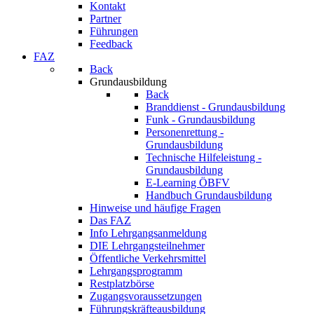
Kontakt
Partner
Führungen
Feedback
FAZ
Back
Grundausbildung
Back
Branddienst - Grundausbildung
Funk - Grundausbildung
Personenrettung -
Grundausbildung
Technische Hilfeleistung -
Grundausbildung
E-Learning ÖBFV
Handbuch Grundausbildung
Hinweise und häufige Fragen
Das FAZ
Info Lehrgangsanmeldung
DIE Lehrgangsteilnehmer
Öffentliche Verkehrsmittel
Lehrgangsprogramm
Restplatzbörse
Zugangsvoraussetzungen
Führungskräfteausbildung