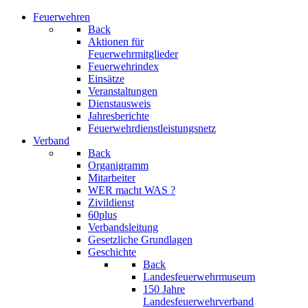
Feuerwehren
Back
Aktionen für
Feuerwehrmitglieder
Feuerwehrindex
Einsätze
Veranstaltungen
Dienstausweis
Jahresberichte
Feuerwehrdienstleistungsnetz
Verband
Back
Organigramm
Mitarbeiter
WER macht WAS ?
Zivildienst
60plus
Verbandsleitung
Gesetzliche Grundlagen
Geschichte
Back
Landesfeuerwehrmuseum
150 Jahre
Landesfeuerwehrverband