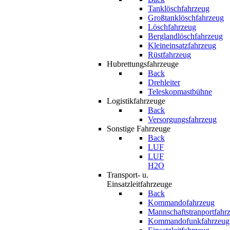
Tanklöschfahrzeug
Großtanklöschfahrzeug
Löschfahrzeug
Berglandlöschfahrzeug
Kleineinsatzfahrzeug
Rüstfahrzeug
Hubrettungsfahrzeuge
Back
Drehleiter
Teleskopmastbühne
Logistikfahrzeuge
Back
Versorgungsfahrzeug
Sonstige Fahrzeuge
Back
LUF
LUF
H2O
Transport- u.
Einsatzleitfahrzeuge
Back
Kommandofahrzeug
Mannschaftstranportfahr
Kommandofunkfahrzeug