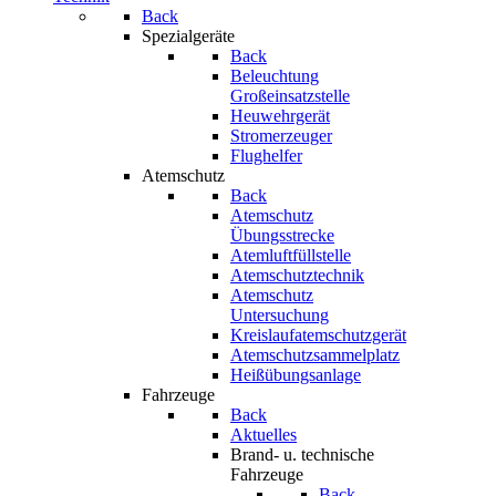
Back
Spezialgeräte
Back
Beleuchtung
Großeinsatzstelle
Heuwehrgerät
Stromerzeuger
Flughelfer
Atemschutz
Back
Atemschutz
Übungsstrecke
Atemluftfüllstelle
Atemschutztechnik
Atemschutz
Untersuchung
Kreislaufatemschutzgerät
Atemschutzsammelplatz
Heißübungsanlage
Fahrzeuge
Back
Aktuelles
Brand- u. technische
Fahrzeuge
Back