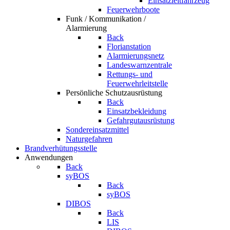
Einsatzleitfahrzeug
Feuerwehrboote
Funk / Kommunikation /
Alarmierung
Back
Florianstation
Alarmierungsnetz
Landeswarnzentrale
Rettungs- und
Feuerwehrleitstelle
Persönliche Schutzausrüstung
Back
Einsatzbekleidung
Gefahrgutausrüstung
Sondereinsatzmittel
Naturgefahren
Brandverhütungsstelle
Anwendungen
Back
syBOS
Back
syBOS
DIBOS
Back
LIS