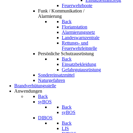
Einsatzleitfahrzeug
Feuerwehrboote
Funk / Kommunikation /
Alarmierung
Back
Florianstation
Alarmierungsnetz
Landeswarnzentrale
Rettungs- und
Feuerwehrleitstelle
Persönliche Schutzausrüstung
Back
Einsatzbekleidung
Gefahrgutausrüstung
Sondereinsatzmittel
Naturgefahren
Brandverhütungsstelle
Anwendungen
Back
syBOS
Back
syBOS
DIBOS
Back
LIS