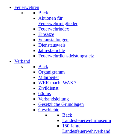
Feuerwehren
Back
Aktionen für
Feuerwehrmitglieder
Feuerwehrindex
Einsätze
Veranstaltungen
Dienstausweis
Jahresberichte
Feuerwehrdienstleistungsnetz
Verband
Back
Organigramm
Mitarbeiter
WER macht WAS ?
Zivildienst
60plus
Verbandsleitung
Gesetzliche Grundlagen
Geschichte
Back
Landesfeuerwehrmuseum
150 Jahre
Landesfeuerwehrverband