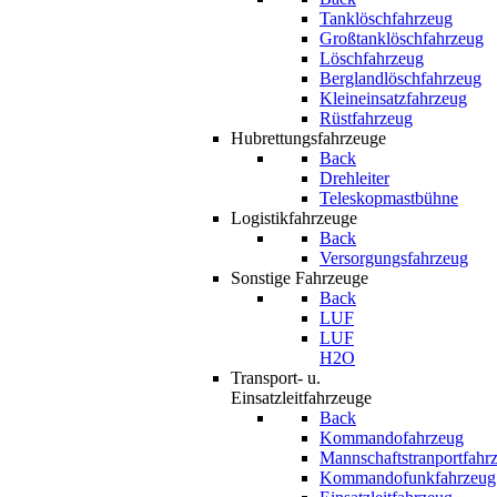
Tanklöschfahrzeug
Großtanklöschfahrzeug
Löschfahrzeug
Berglandlöschfahrzeug
Kleineinsatzfahrzeug
Rüstfahrzeug
Hubrettungsfahrzeuge
Back
Drehleiter
Teleskopmastbühne
Logistikfahrzeuge
Back
Versorgungsfahrzeug
Sonstige Fahrzeuge
Back
LUF
LUF
H2O
Transport- u.
Einsatzleitfahrzeuge
Back
Kommandofahrzeug
Mannschaftstranportfahr
Kommandofunkfahrzeug