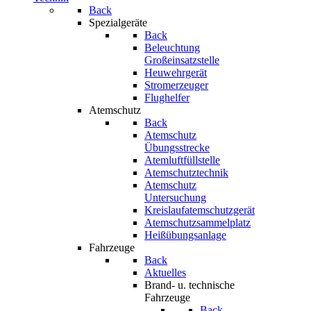
Back
Spezialgeräte
Back
Beleuchtung
Großeinsatzstelle
Heuwehrgerät
Stromerzeuger
Flughelfer
Atemschutz
Back
Atemschutz
Übungsstrecke
Atemluftfüllstelle
Atemschutztechnik
Atemschutz
Untersuchung
Kreislaufatemschutzgerät
Atemschutzsammelplatz
Heißübungsanlage
Fahrzeuge
Back
Aktuelles
Brand- u. technische
Fahrzeuge
Back