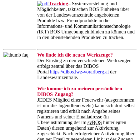
Tracking
– Systemvorstellung und
Möglichkeiten, taktischen BOS Einheiten über
von der Landeswarnzentrale angebotenen
Produkte bzw. Fremdprodukte in die
Informations- und Kommunikationstechnologie
(IKT) BOS Umgebung einbinden zu können und
in den obenstehenden Produkten zu tracken.
Wo finde ich die neuen Werkzeuge?
Der Einstieg zu den verschiedenen Werkzeugen
erfolgt zentral über das DIBOS
Portal
https://dibos.lwz-vorarlberg.at
der
Landeswarnzentrale.
Wie komme ich zu meinem persönlichen
DIBOS-Zugang?
JEDES Mitglied einer Feuerwehr (ausgenommen
ist nur die Jugendfeuerwehr) kann sich dort selbst
registrieren und erhält nach Angabe seines
Namens und seiner Emailadresse (in
Übereinstimmung der im
syBOS
hinterlegten
Daten) diesen umgehend zur Aktivierung
zugeschickt. Nach erfolgreicher Aktivierung über
den per Email zugesendeten Link ist der Zugang