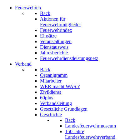
Feuerwehren
Back
Aktionen für
Feuerwehrmitglieder
Feuerwehrindex
Einsätze
Veranstaltungen
Dienstausweis
Jahresberichte
Feuerwehrdienstleistungsnetz
Verband
Back
Organigramm
Mitarbeiter
WER macht WAS ?
Zivildienst
60plus
Verbandsleitung
Gesetzliche Grundlagen
Geschichte
Back
Landesfeuerwehrmuseum
150 Jahre
Landesfeuerwehrverband