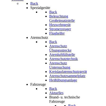
Back
Spezialgeräte
Back
Beleuchtung
Großeinsatzstelle
Heuwehrgerät
Stromerzeuger
Flughelfer
Atemschutz
Back
Atemschutz
Übungsstrecke
Atemluftfüllstelle
Atemschutztechnik
Atemschutz
Untersuchung
Kreislaufatemschutzgerät
Atemschutzsammelplatz
Heißübungsanlage
Fahrzeuge
Back
Aktuelles
Brand- u. technische
Fahrzeuge
Back