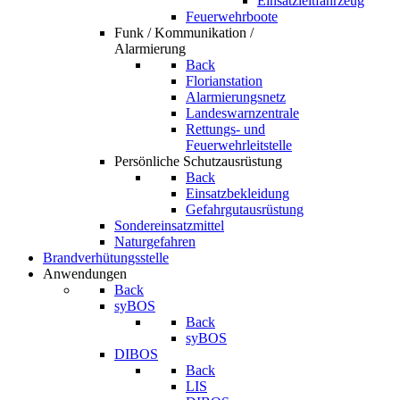
Einsatzleitfahrzeug
Feuerwehrboote
Funk / Kommunikation /
Alarmierung
Back
Florianstation
Alarmierungsnetz
Landeswarnzentrale
Rettungs- und
Feuerwehrleitstelle
Persönliche Schutzausrüstung
Back
Einsatzbekleidung
Gefahrgutausrüstung
Sondereinsatzmittel
Naturgefahren
Brandverhütungsstelle
Anwendungen
Back
syBOS
Back
syBOS
DIBOS
Back
LIS