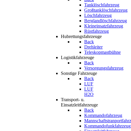
Tanklöschfahrzeug
Großtanklöschfahrzeug
Löschfahrzeug
Berglandlöschfahrzeug
Kleineinsatzfahrzeug
Rüstfahrzeug
Hubrettungsfahrzeuge
Back
Drehleiter
Teleskopmastbühne
Logistikfahrzeuge
Back
Versorgungsfahrzeug
Sonstige Fahrzeuge
Back
LUF
LUF
H2O
Transport- u.
Einsatzleitfahrzeuge
Back
Kommandofahrzeug
Mannschaftstranportfahr
Kommandofunkfahrzeug