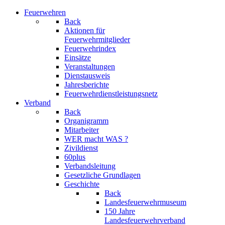
Feuerwehren
Back
Aktionen für
Feuerwehrmitglieder
Feuerwehrindex
Einsätze
Veranstaltungen
Dienstausweis
Jahresberichte
Feuerwehrdienstleistungsnetz
Verband
Back
Organigramm
Mitarbeiter
WER macht WAS ?
Zivildienst
60plus
Verbandsleitung
Gesetzliche Grundlagen
Geschichte
Back
Landesfeuerwehrmuseum
150 Jahre
Landesfeuerwehrverband