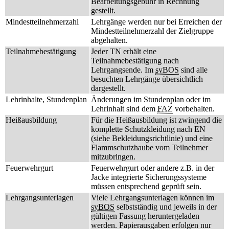
Bearbeitungsgebühr in Rechnung
gestellt.
Mindestteilnehmerzahl
Lehrgänge werden nur bei Erreichen der
Mindestteilnehmerzahl der Zielgruppe
abgehalten.
Teilnahmebestätigung
Jeder TN erhält eine
Teilnahmebestätigung nach
Lehrgangsende. Im
syBOS
sind alle
besuchten Lehrgänge übersichtlich
dargestellt.
Lehrinhalte, Stundenplan
Änderungen im Stundenplan oder im
Lehrinhalt sind dem
FAZ
vorbehalten.
Heißausbildung
Für die Heißausbildung ist zwingend die
komplette Schutzkleidung nach EN
(siehe Bekleidungsrichtlinie) und eine
Flammschutzhaube vom Teilnehmer
mitzubringen.
Feuerwehrgurt
Feuerwehrgurt oder andere z.B. in der
Jacke integrierte Sicherungssysteme
müssen entsprechend geprüft sein.
Lehrgangsunterlagen
Viele Lehrgangsunterlagen können im
syBOS
selbstständig und jeweils in der
gültigen Fassung heruntergeladen
werden. Papierausgaben erfolgen nur