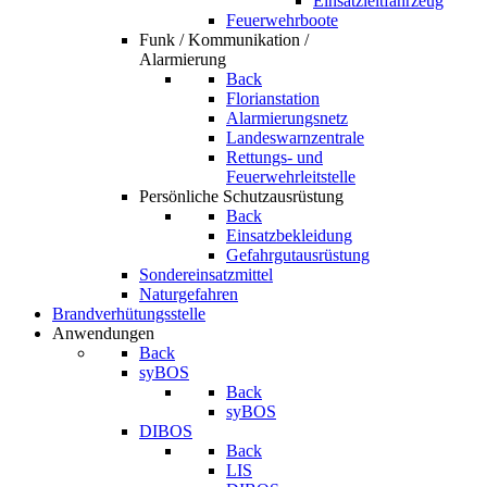
Einsatzleitfahrzeug
Feuerwehrboote
Funk / Kommunikation /
Alarmierung
Back
Florianstation
Alarmierungsnetz
Landeswarnzentrale
Rettungs- und
Feuerwehrleitstelle
Persönliche Schutzausrüstung
Back
Einsatzbekleidung
Gefahrgutausrüstung
Sondereinsatzmittel
Naturgefahren
Brandverhütungsstelle
Anwendungen
Back
syBOS
Back
syBOS
DIBOS
Back
LIS