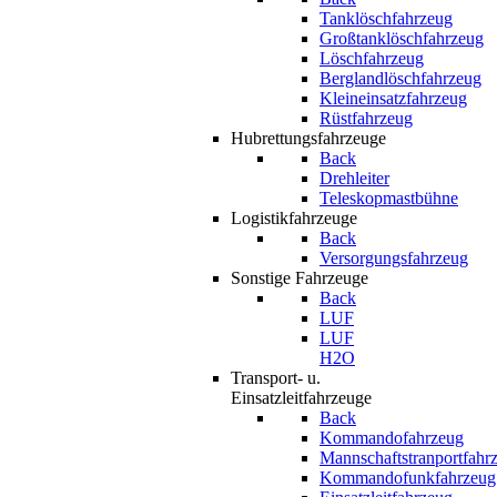
Tanklöschfahrzeug
Großtanklöschfahrzeug
Löschfahrzeug
Berglandlöschfahrzeug
Kleineinsatzfahrzeug
Rüstfahrzeug
Hubrettungsfahrzeuge
Back
Drehleiter
Teleskopmastbühne
Logistikfahrzeuge
Back
Versorgungsfahrzeug
Sonstige Fahrzeuge
Back
LUF
LUF
H2O
Transport- u.
Einsatzleitfahrzeuge
Back
Kommandofahrzeug
Mannschaftstranportfahr
Kommandofunkfahrzeug