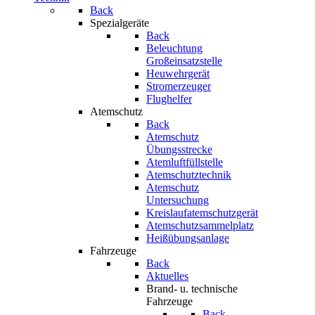
Back
Spezialgeräte
Back
Beleuchtung
Großeinsatzstelle
Heuwehrgerät
Stromerzeuger
Flughelfer
Atemschutz
Back
Atemschutz
Übungsstrecke
Atemluftfüllstelle
Atemschutztechnik
Atemschutz
Untersuchung
Kreislaufatemschutzgerät
Atemschutzsammelplatz
Heißübungsanlage
Fahrzeuge
Back
Aktuelles
Brand- u. technische
Fahrzeuge
Back