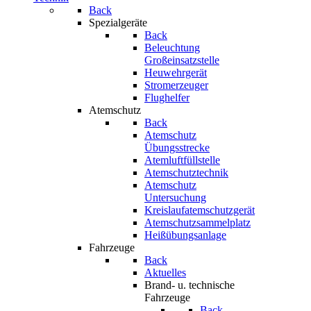
Back
Spezialgeräte
Back
Beleuchtung
Großeinsatzstelle
Heuwehrgerät
Stromerzeuger
Flughelfer
Atemschutz
Back
Atemschutz
Übungsstrecke
Atemluftfüllstelle
Atemschutztechnik
Atemschutz
Untersuchung
Kreislaufatemschutzgerät
Atemschutzsammelplatz
Heißübungsanlage
Fahrzeuge
Back
Aktuelles
Brand- u. technische
Fahrzeuge
Back