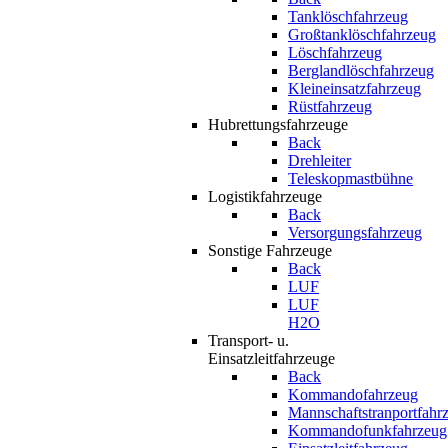
Tanklöschfahrzeug
Großtanklöschfahrzeug
Löschfahrzeug
Berglandlöschfahrzeug
Kleineinsatzfahrzeug
Rüstfahrzeug
Hubrettungsfahrzeuge
Back
Drehleiter
Teleskopmastbühne
Logistikfahrzeuge
Back
Versorgungsfahrzeug
Sonstige Fahrzeuge
Back
LUF
LUF
H2O
Transport- u.
Einsatzleitfahrzeuge
Back
Kommandofahrzeug
Mannschaftstranportfahr
Kommandofunkfahrzeug