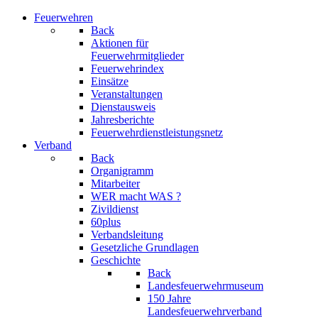
Feuerwehren
Back
Aktionen für
Feuerwehrmitglieder
Feuerwehrindex
Einsätze
Veranstaltungen
Dienstausweis
Jahresberichte
Feuerwehrdienstleistungsnetz
Verband
Back
Organigramm
Mitarbeiter
WER macht WAS ?
Zivildienst
60plus
Verbandsleitung
Gesetzliche Grundlagen
Geschichte
Back
Landesfeuerwehrmuseum
150 Jahre
Landesfeuerwehrverband