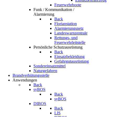
Einsatzleitfahrzeug
Feuerwehrboote
Funk / Kommunikation /
Alarmierung
Back
Florianstation
Alarmierungsnetz
Landeswarnzentrale
Rettungs- und
Feuerwehrleitstelle
Persönliche Schutzausrüstung
Back
Einsatzbekleidung
Gefahrgutausrüstung
Sondereinsatzmittel
Naturgefahren
Brandverhütungsstelle
Anwendungen
Back
syBOS
Back
syBOS
DIBOS
Back
LIS